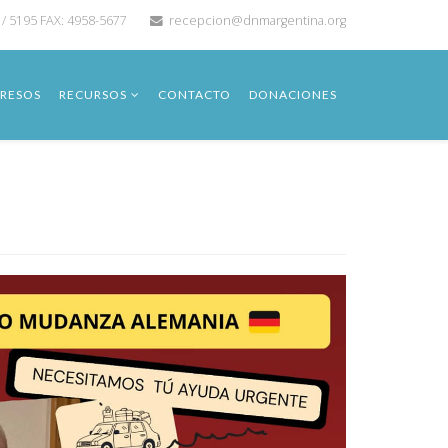
 / 5195 FAX: 4958-5677
recepcion@dnmargentina.org
RESOS
RECURSOS
CONTACTO
DONACIONES