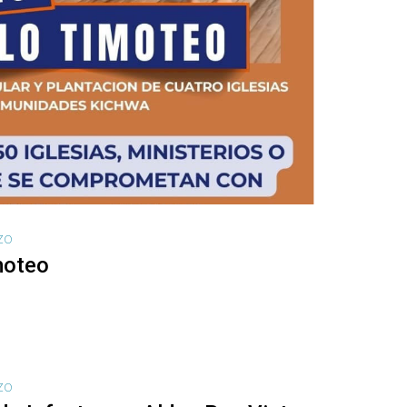
AZO
moteo
AZO