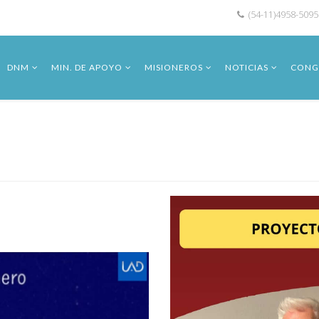
(54-11)4958-5095
DNM
MIN. DE APOYO
MISIONEROS
NOTICIAS
CONG