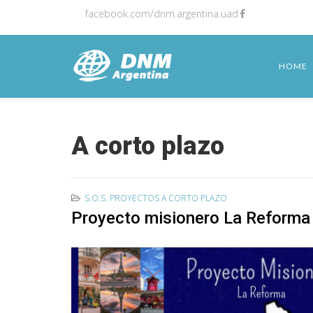
facebook.com/dnm.argentina.uad
HOME
A corto plazo
S.O.S. PROYECTOS A CORTO PLAZO
Proyecto misionero La Reforma