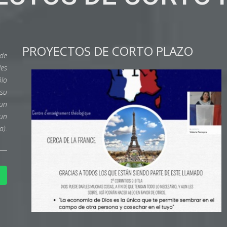
PROYECTOS DE CORTO PLAZO
 de
les
ólo
 su
 un
 un
a)
.