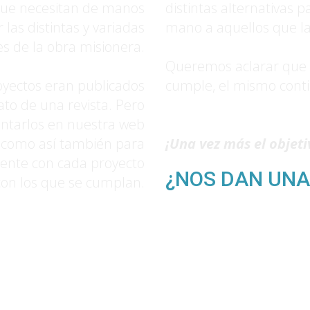
 que necesitan de manos
distintas alternativas 
las distintas y variadas
mano a aquellos que la
s de la obra misionera.
Queremos aclarar que si
oyectos eran publicados
cumple, el mismo conti
to de una revista. Pero
entarlos en nuestra web
 como así también para
¡Una vez más el objet
ente con cada proyecto
¿NOS DAN UN
con los que se cumplan.