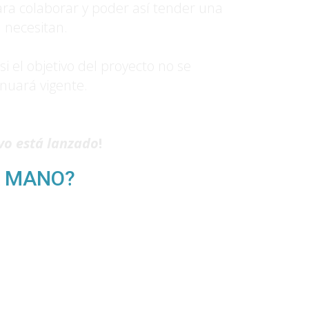
para colaborar y poder así tender una
 necesitan.
 el objetivo del proyecto no se
nuará vigente.
ivo está lanzado
!
A MANO?