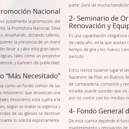
parte. ¡Será de mucha bendición
Promoción Nacional
2- Seminario de Or
tivo justamente la promoción del
Renovación y Equi
o, la Promotora Nacional, Silvia
do, enseñando, dictando talleres,
Es una capacitación obligatoria
quieren la presencia de un stand
de cada año, en la que asisten 
r llevar a cabo esta gran labor,
tiempo de gira y los nuevos can
lógicas, tales como un proyector
período.
ebook, y banners de publicidad.
Estos retiros tuvieron lugar el 
o “Más Necesitado”
Nazareno de Pilar, en Buenos A
de camaradería, comunión y reno
ctúa como un fondo común de las
estadía, puede suceder que no 
os misioneros que atraviesan una
por no contar con los medios n
ales misioneros está sujeta a la
es, según se evalúe la urgencia y
4- Fondo General 
endas de las iglesias se destinan
nante lo solicita expresamente.
De esta cuenta depende el funcio
mantenimiento y renovación de 