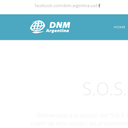
facebook.com/dnm.argentina.uad
HOME
B
S.O.S.
Bienvenidos a la sección del “S.O.S.
través de esta sección, les presentam