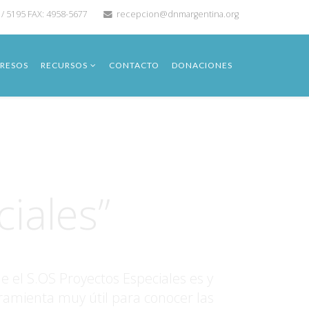
 / 5195 FAX: 4958-5677
recepcion@dnmargentina.org
RESOS
RECURSOS
CONTACTO
DONACIONES
ón
ciales”
el S.OS Proyectos Especiales es y
ramienta muy útil para conocer las