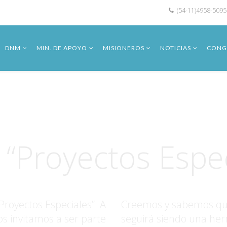
(54-11)4958-5095
DNM
MIN. DE APOYO
MISIONEROS
NOTICIAS
CONG
ienvenidos a la secci
 “Proyectos Espe
 Proyectos Especiales”. A
Creemos y sabemos que 
os invitamos a ser parte
seguirá siendo una her