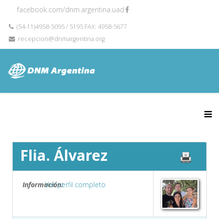
facebook.com/dnm.argentina.uad
(54-11)4958-5095 / 5195 FAX: 4958-5677
recepcion@dnmargentina.org
Flia. Álvarez
Información:
Ver perfil completo