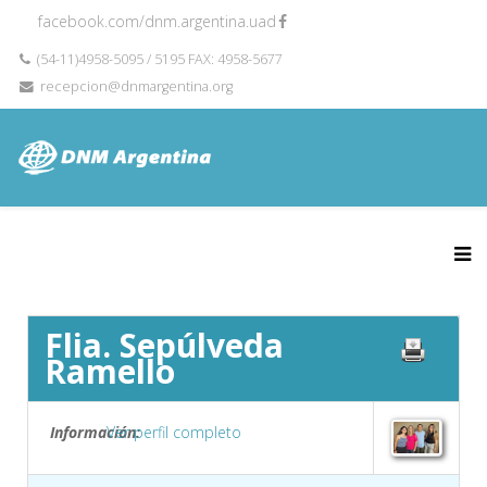
facebook.com/dnm.argentina.uad
(54-11)4958-5095 / 5195 FAX: 4958-5677
recepcion@dnmargentina.org
Flia. Sepúlveda
Ramello
Información:
Ver perfil completo