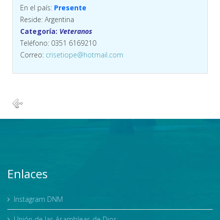
En el país:
Presente
Reside: Argentina
Categoría:
Veteranos
Teléfono: 0351 6169210
Correo:
crisetiope@hotmail.com
Enlaces
Instagram DNM
Unión de las Asambleas de Dios